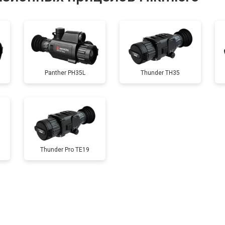
от 60 мин
о
Panther PH35L
Thunder TH35
Thunder Pro TE19