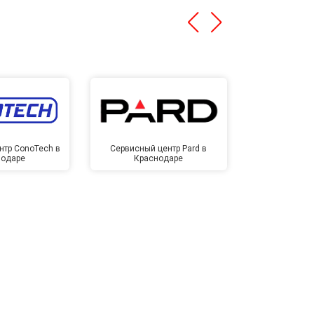
нтр ConoTech в
Сервисный центр Pard в
Сервисный ц
нодаре
Краснодаре
Крас