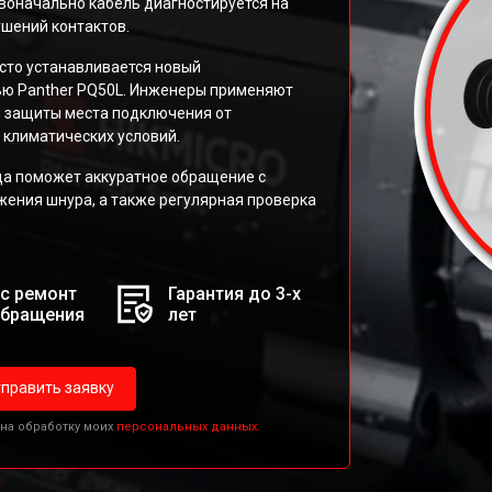
воначально кабель диагностируется на
ушений контактов.
сто устанавливается новый
ью Panther PQ50L. Инженеры применяют
я защиты места подключения от
 климатических условий.
да поможет аккуратное обращение с
жения шнура, а также регулярная проверка
с ремонт
Гарантия до 3-х
обращения
лет
править заявку
 на обработку моих
персональных данных.