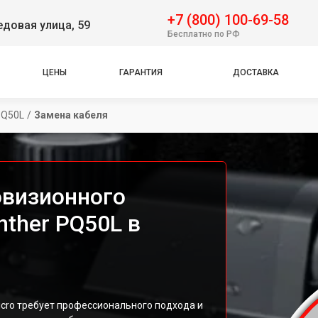
+7 (800) 100-69-58
довая улица, 59
Бесплатно по РФ
ЦЕНЫ
ГАРАНТИЯ
ДОСТАВКА
PQ50L
/
Замена кабеля
овизионного
nther PQ50L в
icro требует профессионального подхода и