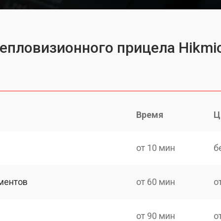
тепловизионного прицела Hikmic
Время
Ц
от 10 мин
б
ментов
от 60 мин
о
от 90 мин
о