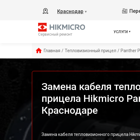
Пере
Краснодар
▼
УСЛУГИ
Сервисный ремонт
Главная
/
Тепловизионный прицел
/
Panther 
Замена кабеля тепл
прицела Hikmicro Pa
Краснодаре
Замена кабеля тепловизионного прицела Hikm