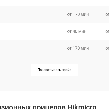
от 170 мин
о
от 40 мин
о
от 170 мин
о
от 70 мин
о
Показать весь прайс
от 90 мин
о
от 100 мин
о
зионных прицелов Hikmicro