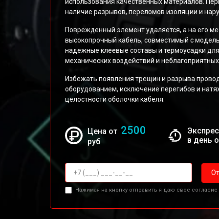
использования качественных материалов. Пер
наличие разрывов, переломов изоляции и нар
Поврежденный элемент удаляется, а на его ме
высокопрочный кабель, совместимый с модел
надежные клеевые составы и термоусадки дл
механических воздействий и неблагоприятных
Избежать появления трещин и разрыва прово
оборудованием, исключение перегибов и натя
целостности оболочки кабеля.
2500
Экспрес
Цена от
в день 
руб
От
Нажимая на кнопку отправить я даю свое согласие