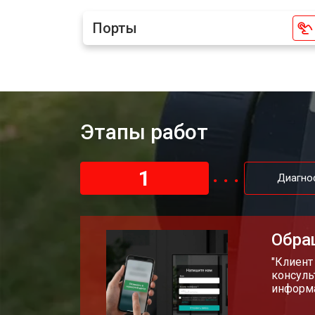
Порты
Этапы работ
1
Диагно
Обра
"Клиент
консуль
информа