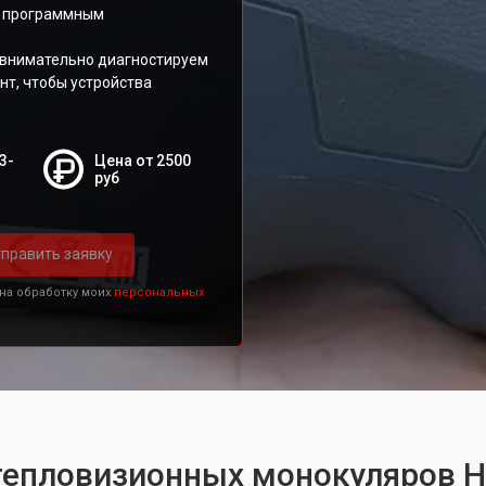
и программным
ы внимательно диагностируем
т, чтобы устройства
3-
Цена от 2500
руб
править заявку
 на обработку моих
персональных
тепловизионных монокуляров H