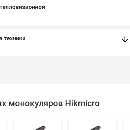
 тепловизионной
а техники
х монокуляров Hikmicro