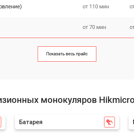
овление)
от 110 мин
о
от 70 мин
о
от 80 мин
о
Показать весь прайс
от 60 мин
о
от 80 мин
о
изионных монокуляров Hikmicr
нокуляра Hikmicro
от 70 мин
о
Батарея