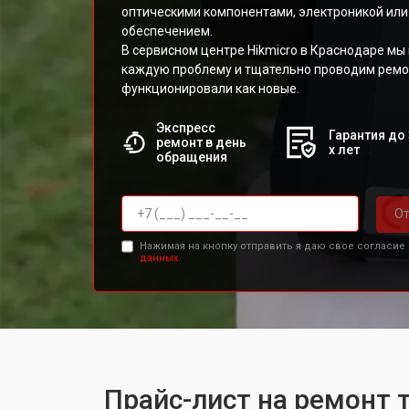
оптическими компонентами, электроникой ил
обеспечением.
В сервисном центре Hikmicro в Краснодаре м
каждую проблему и тщательно проводим ремон
функционировали как новые.
Экспресс
Гарантия до 
ремонт в день
х лет
обращения
От
Нажимая на кнопку отправить я даю свое согласие
данных.
Прайс-лист на ремонт 