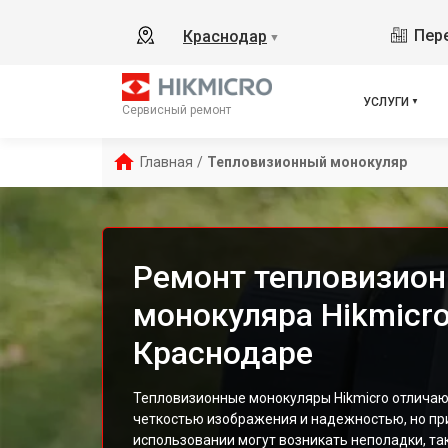
Пере
Краснодар
▼
УСЛУГИ
Сервисный ремонт
Главная
/
Тепловизионный монокуляр
Ремонт тепловизион
монокуляра Hikmicro
Краснодаре
Тепловизионные монокуляры Hikmicro отлича
четкостью изображения и надежностью, но пр
использовании могут возникать неполадки, та