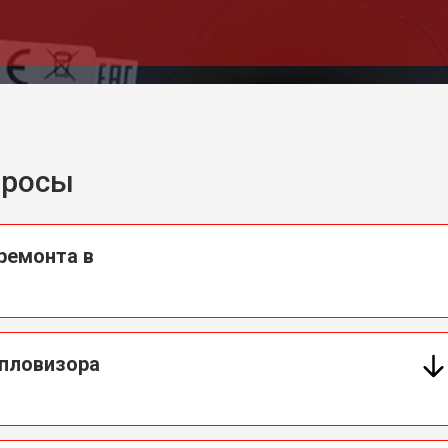
просы
ремонта в
пловизора